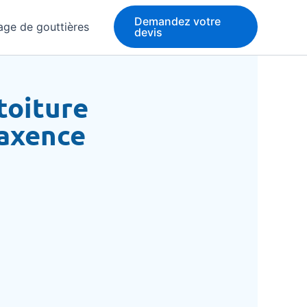
Demandez votre
age de gouttières
devis
toiture
Maxence