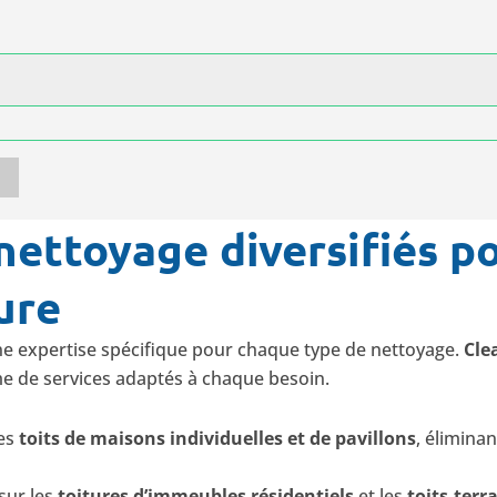
nettoyage diversifiés p
ure
une expertise spécifique pour chaque type de nettoyage.
Cle
e de services adaptés à chaque besoin.
des
toits de maisons individuelles et de pavillons
, élimina
sur les
toitures d’immeubles résidentiels
et les
toits-terr