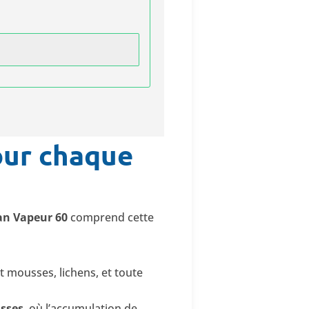
our chaque
an Vapeur 60
comprend cette
nt mousses, lichens, et toute
asses
, où l’accumulation de