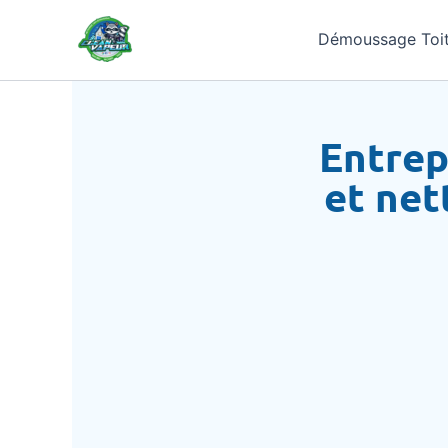
Aller
au
Démoussage Toit
contenu
Entrep
et net