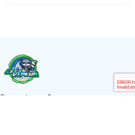
Ou nous trouver ?
279 rue duvivier
60250 Bury
Tel
: 06 52 81 18 50