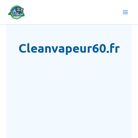
Aller
au
contenu
Cleanvapeur60.fr