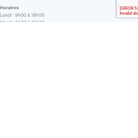
Horaires
Lundi : 9h00 à 18h00
Mardi : 9h00 à 18h00
Mercredi : 9h00 à 18h00
Jeudi : 9h00 à 18h00
Vendredi : 9h00 à 18h00
Samedi : Sur rendez-vous
Dimanche : Sur rendez-vous
Zone d'intervention