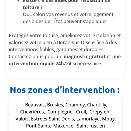
Existe-t-il des aides pour l’isolation de
toiture ?
Oui, selon vos revenus et votre logement,
des aides de l’État peuvent s’appliquer.
Protégez votre toiture, améliorez votre isolation et
valorisez votre bien à Boran-sur-Oise grâce à des
interventions fiables, garanties et durables.
Contactez-nous pour un
diagnostic gratuit
et une
intervention rapide 24h/24
si nécessaire.
Nos zones d’intervention :
Beauvais
,
Bresles
,
Chambly
,
Chantilly
,
Chevrières
,
Compiègne
,
Creil
,
Crépy-en-
Valois
,
Estrées-Saint-Denis
,
Lamorlaye
,
Mouy
,
Pont-Sainte-Maxence
,
Saint-Just-en-